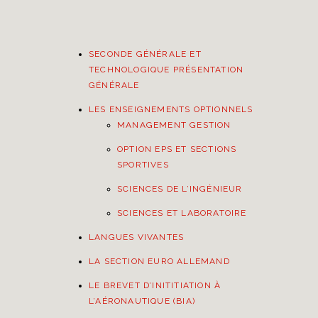
Skip
Skip
links
to
primary
SECONDE GÉNÉRALE ET
navigation
TECHNOLOGIQUE PRÉSENTATION
Skip
GÉNÉRALE
to
LES ENSEIGNEMENTS OPTIONNELS
content
MANAGEMENT GESTION
OPTION EPS ET SECTIONS
SPORTIVES
SCIENCES DE L’INGÉNIEUR
SCIENCES ET LABORATOIRE
LANGUES VIVANTES
LA SECTION EURO ALLEMAND
LE BREVET D’INITITIATION À
L’AÉRONAUTIQUE (BIA)