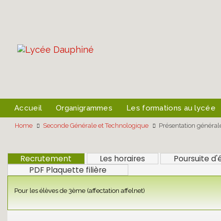
Skip
Skip
links
to
primary
navigation
Skip
to
content
Accueil
Organigrammes
Les formations au lycée
Home
Seconde Générale et Technologique
Présentation général
Recrutement
Les horaires
Poursuite d'
PDF Plaquette filière
Pour les élèves de 3ème (affectation affelnet)