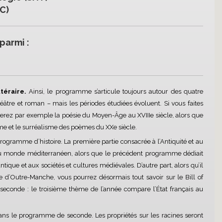
C)
 parmi :
ttéraire.
Ainsi, le programme s’articule toujours autour des quatre
 théâtre et roman – mais les périodes étudiées évoluent. Si vous faites
erez par exemple la poésie du Moyen-Âge au XVIIIe siècle, alors que
sme et le surréalisme des poèmes du XXe siècle.
programme d’histoire. La première partie consacrée à l’Antiquité et au
du monde méditerranéen, alors que le précédent programme dédiait
ique et aux sociétés et cultures médiévales. D’autre part, alors qu’il
ire d’Outre-Manche, vous pourrez désormais tout savoir sur le Bill of
econde : le troisième thème de l’année compare l’État français au
dans le programme de seconde. Les propriétés sur les racines seront