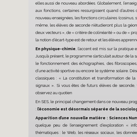
elles aussi de nouveau abordées. Globalement, l’enseig
aux fonctions, certaines ressurgissent quand d’autres 
nouveau enseignées, les fonctions circulaires (cosinus
même, les élèves de seconde n’étudieront plus la géomé
deux vecteurs », de « critère de colinéarité » ou de « pro
la notion d’écart-type est de retour et les élèves appren
En physique-chimie
, l’accent est mis sur la pratique
Jusqu’à présent, le programme s’articulait autour de la sa
le fonctionnement des échographies, des fibroscopies
d’une activité sportive ou encore le système solaire. Dé
classiques : « La constitution et transformation de 
signaux ». Si vous êtes de futurs élèves de second
observez au quotien
En SES, le principal changement dans ce nouveau prog
:
l’économie est désormais séparée de la sociolog
Apparition d’une nouvelle matière : Sciences Nu
quelque peu de l’enseignement d’exploration « inf
thématiques : le Web, les réseaux sociaux, les données 