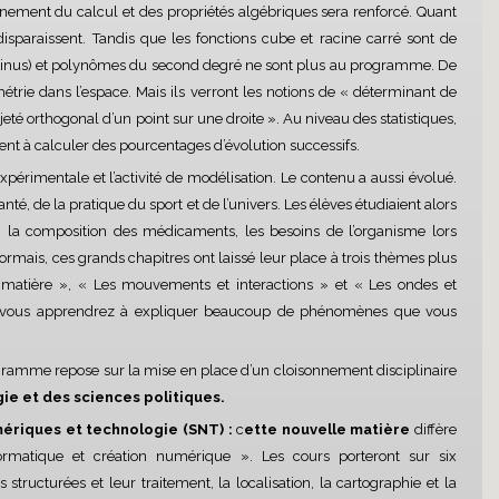
nement du calcul et des propriétés algébriques sera renforcé. Quant
disparaissent. Tandis que les fonctions cube et racine carré sont de
, sinus) et polynômes du second degré ne sont plus au programme. De
trie dans l’espace. Mais ils verront les notions de « déterminant de
jeté orthogonal d’un point sur une droite ». Au niveau des statistiques,
nent à calculer des pourcentages d’évolution successifs.
 expérimentale et l’activité de modélisation. Le contenu a aussi évolué.
nté, de la pratique du sport et de l’univers. Les élèves étudiaient alors
, la composition des médicaments, les besoins de l’organisme lors
sormais, ces grands chapitres ont laissé leur place à trois thèmes plus
la matière », « Les mouvements et interactions » et « Les ondes et
e, vous apprendrez à expliquer beaucoup de phénomènes que vous
ramme repose sur la mise en place d’un cloisonnement disciplinaire
ie et des sciences politiques.
mériques et technologie (SNT) :
c
ette nouvelle matière
diffère
ormatique et création numérique ». Les cours porteront sur six
structurées et leur traitement, la localisation, la cartographie et la