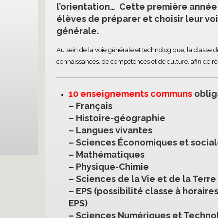
l’orientation… Cette première année
élèves de préparer et choisir leur vo
générale.
Au sein de la voie générale et technologique, la class
connaissances, de compétences et de culture, afin de réus
10 enseignements communs
oblig
– Français
– Histoire-géographie
– Langues vivantes
– Sciences Économiques et social
– Mathématiques
– Physique-Chimie
– Sciences de la Vie et de la Terre
– EPS (possibilité classe à horair
EPS)
– Sciences Numériques et Techno