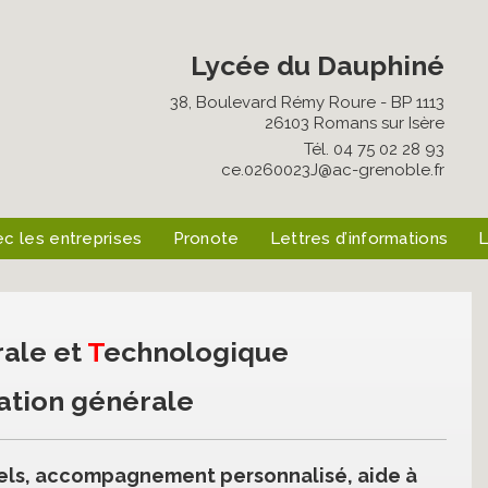
Lycée du Dauphiné
38, Boulevard Rémy Roure - BP 1113
26103 Romans sur Isère
Tél. 04 75 02 28 93
ce.0260023J@ac-grenoble.fr
ec les entreprises
Pronote
Lettres d’informations
L
ale et
T
echnologique
ation générale
ls, accompagnement personnalisé, aide à