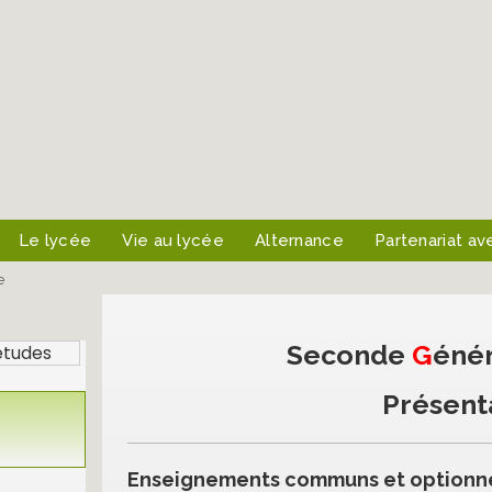
Le lycée
Vie au lycée
Alternance
Partenariat av
e
Seconde
G
énér
études
Présent
Enseignements communs et optionne