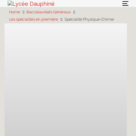
Skip
Skip
Togg
links
to
Home
Baccalauréats Généraux
navi
primary
Les spécialités en première
Spécialité Physique-Chimie
navigation
Skip
to
content