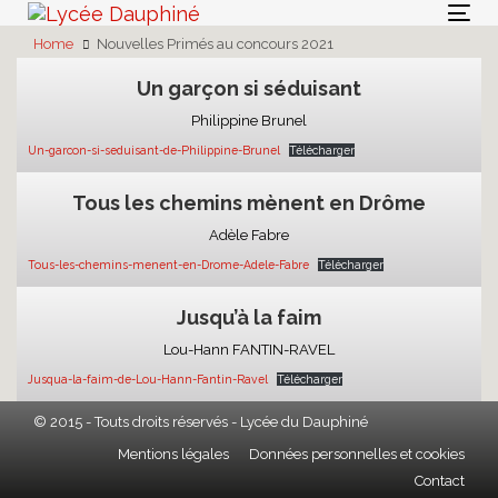
Skip
Skip
Togg
links
to
Home
Nouvelles Primés au concours 2021
navi
primary
Un garçon si séduisant
navigation
Skip
Philippine Brunel
to
Un-garcon-si-seduisant-de-Philippine-Brunel
Télécharger
content
Tous les chemins mènent en Drôme
Adèle Fabre
Tous-les-chemins-menent-en-Drome-Adele-Fabre
Télécharger
Jusqu’à la faim
Lou-Hann FANTIN-RAVEL
Jusqua-la-faim-de-Lou-Hann-Fantin-Ravel
Télécharger
© 2015 - Touts droits réservés - Lycée du Dauphiné
Mentions légales
Données personnelles et cookies
Contact